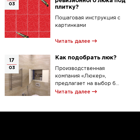
ревизионного люка под
03
плитку?
Пошаговая инструкция с
картинками
Читать далее
Как подобрать люк?
17
03
Производственная
компания «Люкер»,
предлагает на выбор 6
моделей ревизионных
Читать далее
люков под плитку.