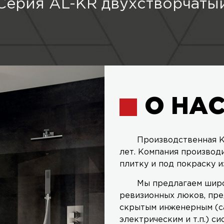
Серия AL-KR двухстворчаты
О НА
Производственная К
лет. Компания производ
плитку и под покраску и
Мы предлагаем широ
ревизионных люков, пре
скрытым инженерным (с
электрическим и т.п.) си