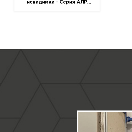
невидимки - Серия АЛР
(присоска)