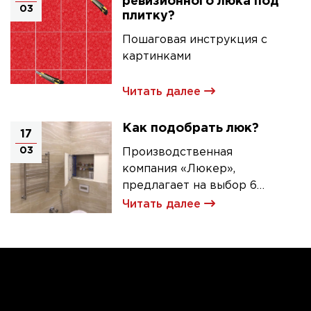
ревизионного люка под
03
плитку?
Пошаговая инструкция с
картинками
Читать далее
Как подобрать люк?
17
03
Производственная
компания «Люкер»,
предлагает на выбор 6
моделей ревизионных
Читать далее
люков под плитку.