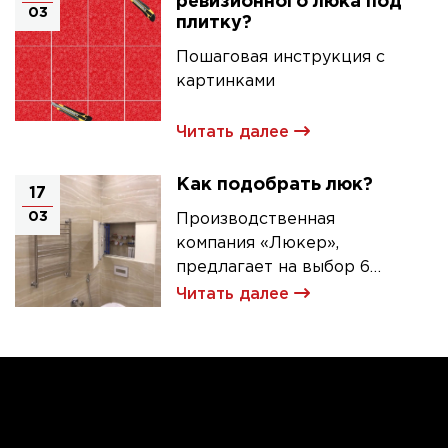
ревизионного люка под
03
плитку?
Пошаговая инструкция с
картинками
Читать далее
Как подобрать люк?
17
03
Производственная
компания «Люкер»,
предлагает на выбор 6
моделей ревизионных
Читать далее
люков под плитку.