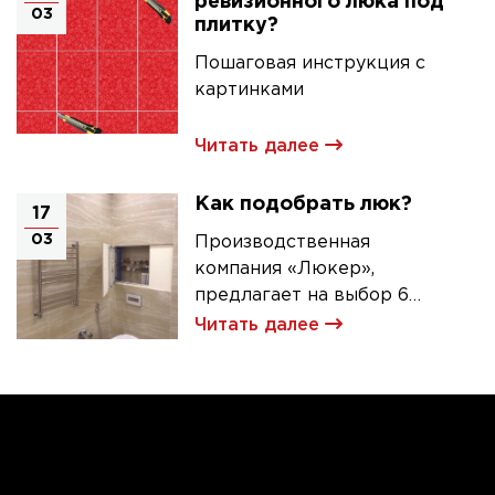
ревизионного люка под
03
плитку?
Пошаговая инструкция с
картинками
Читать далее
Как подобрать люк?
17
03
Производственная
компания «Люкер»,
предлагает на выбор 6
моделей ревизионных
Читать далее
люков под плитку.