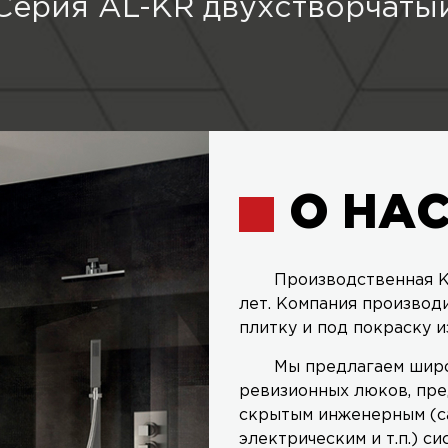
Серия AL-KR двухстворчаты
О НА
Производственная К
лет. Компания производ
плитку и под покраску и
Мы предлагаем широ
ревизионных люков, пре
скрытым инженерным (с
электрическим и т.п.) си