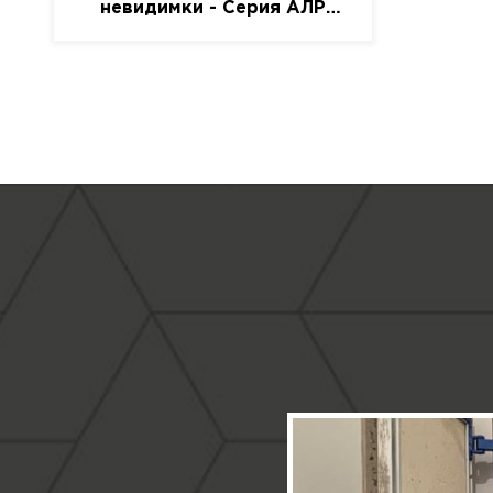
невидимки - Серия АЛР
(присоска)