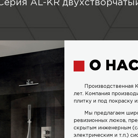
Серия AL-KR двухстворчаты
О НА
Производственная К
лет. Компания производ
плитку и под покраску и
Мы предлагаем широ
ревизионных люков, пре
скрытым инженерным (с
электрическим и т.п.) си