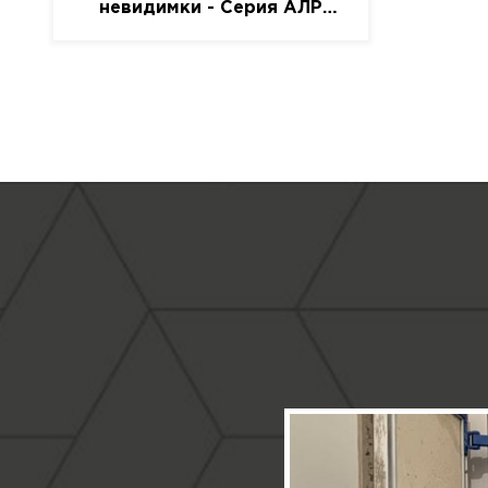
невидимки - Серия АЛР
(присоска)