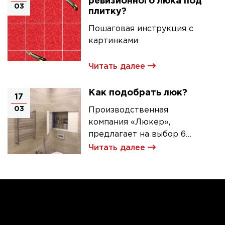
ревизионного люка под
03
плитку?
Пошаговая инструкция с
картинками
Читать далее
Как подобрать люк?
17
03
Производственная
компания «Люкер»,
предлагает на выбор 6
моделей ревизионных
Читать далее
люков под плитку.