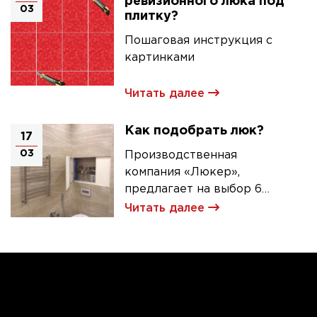
ревизионного люка под
03
плитку?
Пошаговая инструкция с
картинками
Читать далее
Как подобрать люк?
17
03
Производственная
компания «Люкер»,
предлагает на выбор 6
моделей ревизионных
Читать далее
люков под плитку.