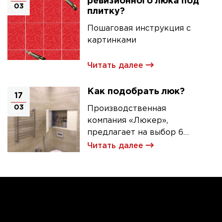
ревизионного люка под
03
плитку?
Пошаговая инструкция с
картинками
Читать далее
Как подобрать люк?
17
03
Производственная
компания «Люкер»,
предлагает на выбор 6
моделей ревизионных
Читать далее
люков под плитку.