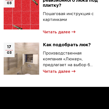
ревизионного люка под
03
плитку?
Пошаговая инструкция с
картинками
Читать далее
Как подобрать люк?
17
03
Производственная
компания «Люкер»,
предлагает на выбор 6
моделей ревизионных
Читать далее
люков под плитку.