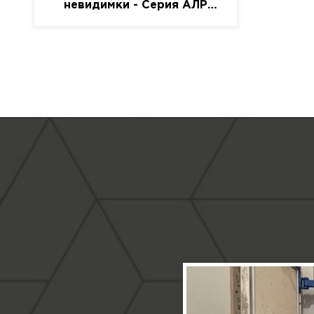
невидимки - Серия АЛР
(присоска)