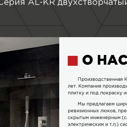
Серия AL-KR двухстворчаты
О НА
Производственная К
лет. Компания производ
плитку и под покраску и
Мы предлагаем широ
ревизионных люков, пре
скрытым инженерным (с
электрическим и т.п.) си