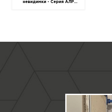
невидимки - Серия АЛР
(присоска)