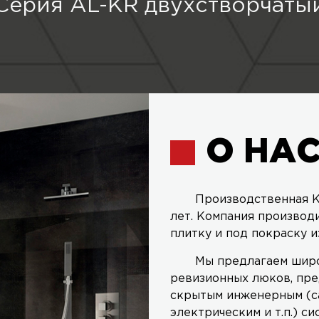
Серия AL-KR двухстворчаты
О НА
Производственная К
лет. Компания производ
плитку и под покраску и
Мы предлагаем широ
ревизионных люков, пре
скрытым инженерным (с
электрическим и т.п.) си