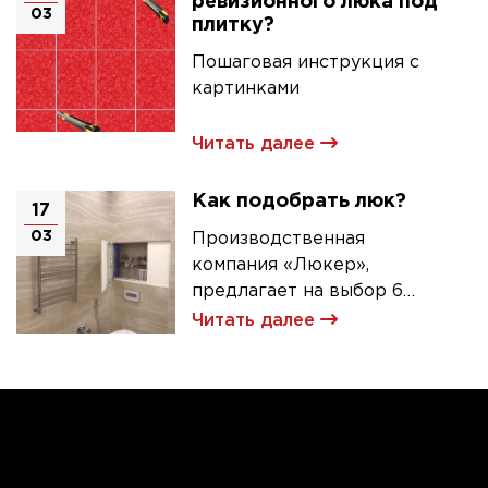
ревизионного люка под
03
плитку?
Пошаговая инструкция с
картинками
Читать далее
Как подобрать люк?
17
03
Производственная
компания «Люкер»,
предлагает на выбор 6
моделей ревизионных
Читать далее
люков под плитку.