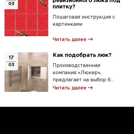
ревизионного люка под
03
плитку?
Пошаговая инструкция с
картинками
Читать далее
Как подобрать люк?
17
03
Производственная
компания «Люкер»,
предлагает на выбор 6
моделей ревизионных
Читать далее
люков под плитку.