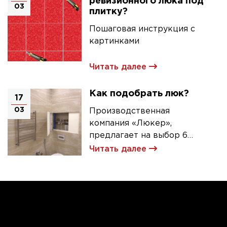
ревизионного люка под
03
плитку?
Пошаговая инструкция с
картинками
Читать далее
Как подобрать люк?
17
03
Производственная
компания «Люкер»,
предлагает на выбор 6
моделей ревизионных
Читать далее
люков под плитку.