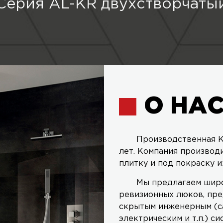
Серия AL-KR двухстворчаты
О НА
Производственная К
лет. Компания производ
плитку и под покраску и
Мы предлагаем широ
ревизионных люков, пре
скрытым инженерным (с
электрическим и т.п.) си