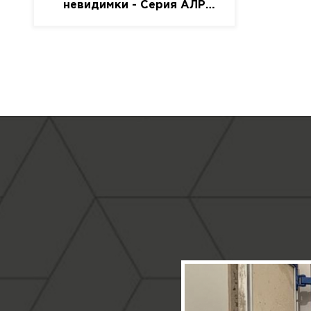
невидимки - Серия АЛР
(присоска)