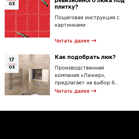
ревизионного люка под
03
плитку?
Пошаговая инструкция с
картинками
Читать далее
Как подобрать люк?
17
03
Производственная
компания «Люкер»,
предлагает на выбор 6
моделей ревизионных
Читать далее
люков под плитку.