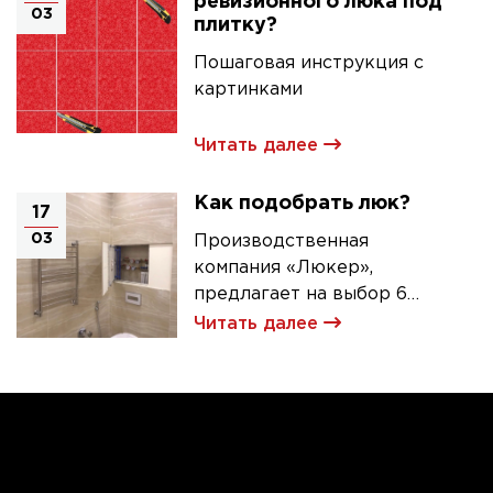
ревизионного люка под
03
плитку?
Пошаговая инструкция с
картинками
Читать далее
Как подобрать люк?
17
03
Производственная
компания «Люкер»,
предлагает на выбор 6
моделей ревизионных
Читать далее
люков под плитку.